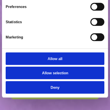
Preferences
Statistics
Zapisz się na zajęcia
Prowadzę kameralne
kursy grupowe
Marketing
oraz
lekcje indywidualne
języka
angielskiego. Udzielam
konsultacji
Allow all
metodycznych
dla nauczycieli.
Allow selection
Sprawdź ofertę
Deny