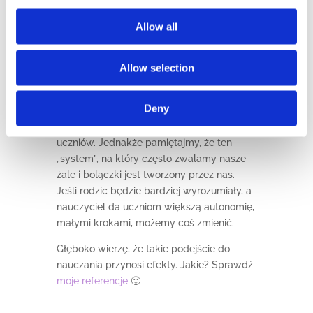
czteroosobowe grupy
lub
zajęcia
Allow all
indywidualne
, więc łatwo mi mówić o tym,
jak powinno być, gdyż każdego kursanta
znam „na wylot”, mam bezpośredni i szybki
Allow selection
kontakt z rodzicami. Pracowałam w szkole
państwowej, wiem jakie są realia. Zdaję
Deny
sobie sprawę, że nauczyciel nie jest w
stanie dać opisowego feedbacku setce
uczniów. Jednakże pamiętajmy, że ten
„system”, na który często zwalamy nasze
żale i bolączki jest tworzony przez nas.
Jeśli rodzic będzie bardziej wyrozumiały, a
nauczyciel da uczniom większą autonomię,
małymi krokami, możemy coś zmienić.
Głęboko wierzę, że takie podejście do
nauczania przynosi efekty. Jakie? Sprawdź
moje referencje
🙂