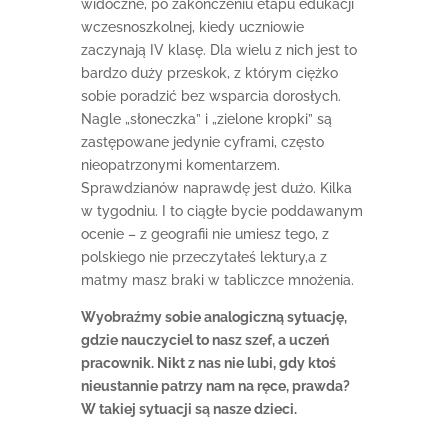
widoczne, po zakończeniu etapu edukacji
wczesnoszkolnej, kiedy uczniowie
zaczynają IV klasę. Dla wielu z nich jest to
bardzo duży przeskok, z którym ciężko
sobie poradzić bez wsparcia dorosłych.
Nagle „słoneczka” i „zielone kropki” są
zastępowane jedynie cyframi, często
nieopatrzonymi komentarzem.
Sprawdzianów naprawdę jest dużo. Kilka
w tygodniu. I to ciągłe bycie poddawanym
ocenie – z geografii nie umiesz tego, z
polskiego nie przeczytałeś lektury,a z
matmy masz braki w tabliczce mnożenia.
Wyobraźmy sobie analogiczną sytuację,
gdzie nauczyciel to nasz szef, a uczeń
pracownik. Nikt z nas nie lubi, gdy ktoś
nieustannie patrzy nam na ręce, prawda?
W takiej sytuacji są nasze dzieci.