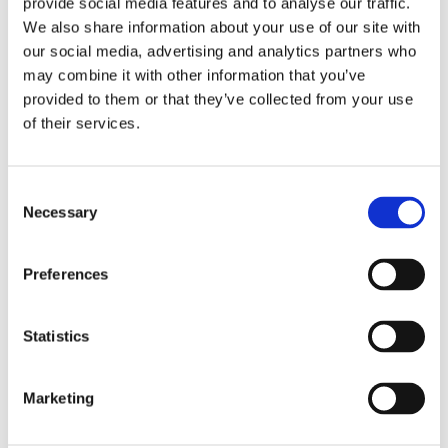
provide social media features and to analyse our traffic.
We also share information about your use of our site with
Nauka doceniania
our social media, advertising and analytics partners who
may combine it with other information that you’ve
provided to them or that they’ve collected from your use
of their services.
Kiedy
na moich zajęciach
pojawia się nowy
kursant, dorosły lub dziecko, który boi się
Consent
mówić,
początkowo wcale nie poprawiam
Necessary
Selection
jego wypowiedzi.
Notuję jedynie te rzeczy,
za które mogę pochwalić i „przybić piątkę”
(tzw.
metoda zielonego długopisu
) Z
Preferences
czasem, kiedy uczeń nabierze pewności
siebie, korygujemy wypowiedź.
Statistics
Jedynka nie motywuje a etykietuje.
Niekiedy negatywna lub prześmiewcza,
Marketing
reakcja kolegów z klasy oraz rodziców
również nie pomaga. Mam i oferuję
komfortowe warunki pracy –