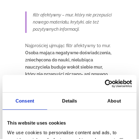
filtr afektywny
– mur, który nie przepuści
nowego materiału, krytyki, ale też
pozytywnych informacji.
Najprościej ujmując filtr afektywny to mur.
Osoba mająca negatywne doświadczenia,
zniechęcona do nauki, nielubiąca
nauczyciela buduje wokół siebie mur,
który nie przepuści niczego- ani nowego
materiału, ani krytyki, ani nawet
pozytywnych aspektów.
Moim zadaniem
jest ten mur zburzyć, aby ucznia
Consent
Details
About
odblokować. Dlatego, ja nie stosuję ocen,
ani testów. Wydaje się to szalone, ale
naprawdę działa, ponieważ w pełni
This website uses cookies
wykorzystujemy swój potencjał wtedy, gdy
czujemy się bezpiecznie.
We use cookies to personalise content and ads, to