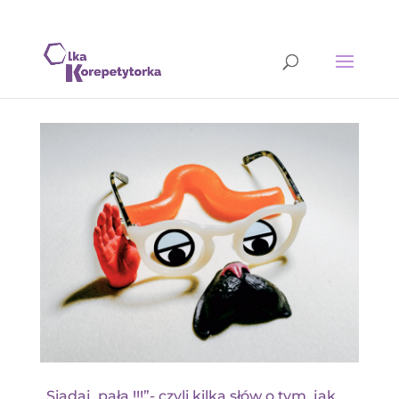
„Siadaj, pała !!!”- czyli kilka słów o tym, jak